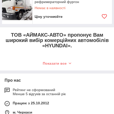
рефрижераторний фургон
Немає в наявності
Ціну уточнюйте
ТОВ
«АЙМАКС-АВТО» пропонує Вам
широкий вибір комерційних автомобілів
«HYUNDAI».
Показати все
Вантажівки
HYUNDAI
надійні тим, що висока якість всіх
вбудованих агрегатів, дозволяє експлуатувати вантажівки
протягом тривалого часу, у зв'язку з чим, Вам не доведеться
Про нас
побоюватися поломок. Завдяки якісній корейській збірці,
двигуну та міцній конструкції, Ви завжди будете спокійні за
Рейтинг не сформований
якість перевезень.
Менше 5 відгуків за останній рік
Пристосовані до наших умов
. Автомобілі володіють
Працює з 25.10.2012
повною пристосованістю до українських умов, а точніше до
якості доріг та палива, що дозволяє позбутися лишніх
м. Черкаси
доопрацювань автомобілів та знизити ризики поломок.