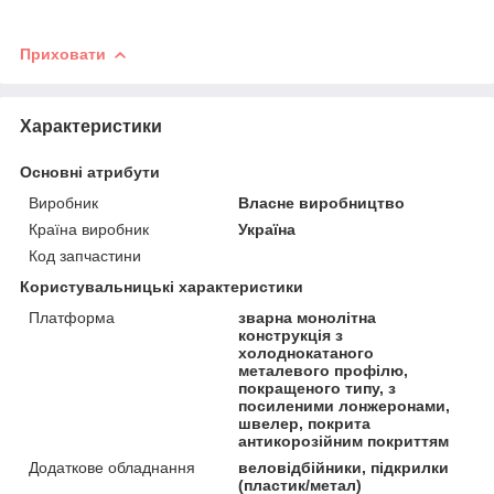
Приховати
Характеристики
Основні атрибути
Виробник
Власне виробництво
Країна виробник
Україна
Код запчастини
Користувальницькі характеристики
Платформа
зварна монолітна
конструкція з
холоднокатаного
металевого профілю,
покращеного типу, з
посиленими лонжеронами,
швелер, покрита
антикорозійним покриттям
Додаткове обладнання
веловідбійники, підкрилки
(пластик/метал)