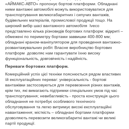
«АЙМАКС-АВТО» пропонує бортові платформи. Обладнані
ними вантажні автомобілі можуть використовуватися для
транспортування великогабаритних і сипучих вантажів,
будівельних матеріалів, промислової продукції тощо. На
широкий вибір шасі вантажного автомобіля Iveco
представлено кілька різновидів бортових платформ: відкриті –
обмежені по периметру бортами заввишки 400-800 мм;
обладнані краном-маніпулятором для проведення вантажно-
розвантажувальних робіт. Власне виробництво бортових
платформ дозволяє нам гарантувати їхню високу
функціональність, довговічність і надійність.
Переваги бортових платформ.
Комерційний успіх цієї техніки пояснюється рядом властивих
їй експлуатаційних переваг: універсальність - бортові
вантажівки застосовуються для перевезення різних вантажів,
крім тих, які вимагають підтримки спеціальних умов під час
транспортування; невибагливість - проста конструкція цього
обладнання не потребує особливого технічного
обслуговування та легко витримує високі експлуатаційні
навантаження; місткість – обладнані бортами платформи
дозволяють перевозити великогабаритні вантажі чи великі
партії продукції.