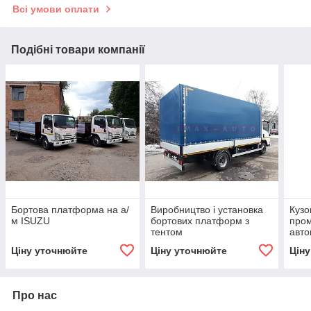
Всі умови оплати
Подібні товари компанії
Бортова платформа на а/
Виробництво і установка
Кузо
м ISUZU
бортових платформ з
пром
тентом
авто
Ціну уточнюйте
Ціну уточнюйте
Цін
Про нас