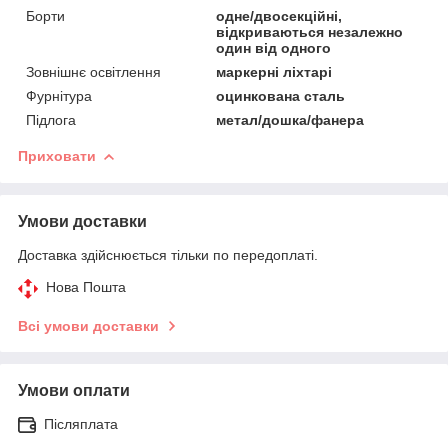
Борти
одне/двосекційні,
відкриваються незалежно
один від одного
Зовнішнє освітлення
маркерні ліхтарі
Фурнітура
оцинкована сталь
Підлога
метал/дошка/фанера
Приховати
Умови доставки
Доставка здійснюється тільки по передоплаті.
Нова Пошта
Всі умови доставки
Умови оплати
Післяплата