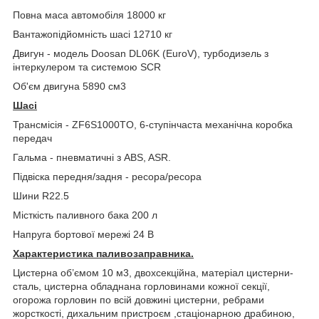
Повна маса автомобіля 18000 кг
Вантажопідйомність шасі 12710 кг
Двигун - модель Doosan DL06K (EuroV), турбодизель з
інтеркулером та системою SCR
Об'єм двигуна 5890 см3
Шасі
Трансмісія - ZF6S1000TO, 6-ступінчаста механічна коробка
передач
Гальма - пневматичні з ABS, ASR.
Підвіска передня/задня - ресора/ресора
Шини R22.5
Місткість паливного бака 200 л
Напруга бортової мережі 24 В
Характеристика паливозаправника.
Цистерна об’ємом 10 м3, двохсекційна, матеріал цистерни-
сталь, цистерна обладнана горловинами кожної секції,
огорожа горловин по всій довжині цистерни, ребрами
жорсткості, дихальним пристроєм ,стаціонарною драбиною,