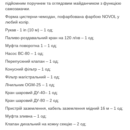
підйомним поручнем та оглядовим майданчиком
з функцією
самозакачки.
Форма цистерни-чемодан, пофарбована фарбою NOVOL у
любий колір.
Рукав - 1 in (10 м) – 1 од;
Паливо-роздавальний кран на 120 л/хв – 1 од;
Муфта поворотна 1 – 1 од;
Насос ВС-80 – 1 од;
Перепускний клапан – 1 од;
Конусний фільтр – 1 од;
Фільтр магістральний – 1 од;
Лічильник OGM-25 – 1 од;
Кран шаровий ДУ-40– 1 од;
Кран шаровий ДУ-80 – 2 од;
Пристрій заземлення, кабель заземлення мідний 16 м – 1 од;
Муфта зливна – 1 од;
Клапан дихальний на кожну секцію – 2 од;